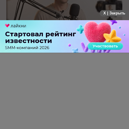
X | Закрыть
Российский рынок инфлюенс-маркетинга вошел в фазу
стагнации после нескольких лет роста
0 КОММЕНТАРИЕВ
ПЕРЕЙТИ НА ПОЛНУЮ ВЕРСИЮ