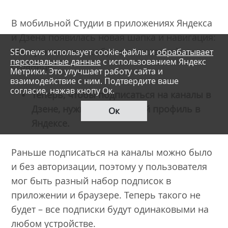
В мобильной Студии в приложениях Яндекса
и Дзена появилась новая шапка и навигация:
все пункты меню собраны на главной
SEOnews использует cookie-файлы и
обрабатывает
персональные данные
с использованием Яндекс
странице.
Метрики. Это улучшает работу сайта и
взаимодействие с ним. Подтвердите ваше
согласие, нажав кнопу Ок.
Теперь, чтобы подписаться на каналы в
Дзене, нужно войти в свой профиль в
Ок
Яндексе.
Раньше подписаться на каналы можно было
и без авторизации, поэтому у пользователя
мог быть разный набор подписок в
приложении и браузере. Теперь такого не
будет – все подписки будут одинаковыми на
любом устройстве.