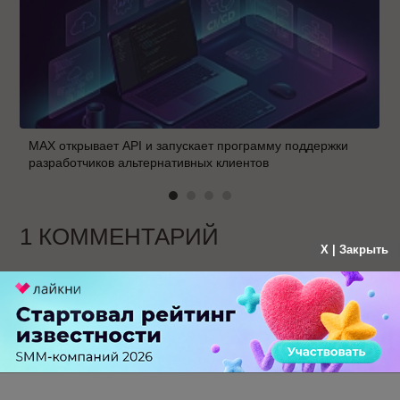
MAX открывает API и запускает программу поддержки
разработчиков альтернативных клиентов
1 КОММЕНТАРИЙ
X | Закрыть
Гость
больше года назад
это касается маркета? или общей выдачи
поиска?
-
0
+
Ответить