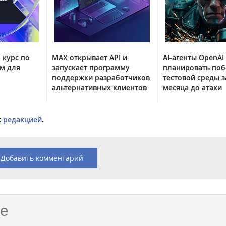
 курс по
MAX открывает API и
AI-агенты OpenAI
м для
запускает программу
планировать поб
поддержки разработчиков
тестовой среды з
альтернативных клиентов
месяца до атаки
с
редакцией
.
Добавить комментарий