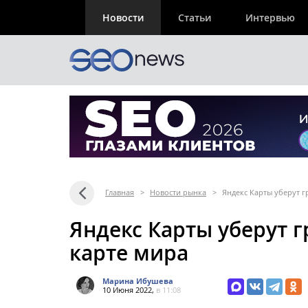
Новости
Статьи
Интервью
Главная
>
Новости рынка
>
Яндекс Карты уберут г
Яндекс Карты уберут 
карте мира
Марина Ибушева
10 Июня 2022,
в 11:08