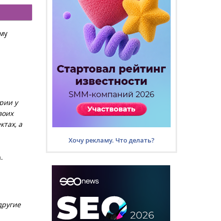
му
рии у
воих
ктах, а
Хочу рекламу. Что делать?
.
другие