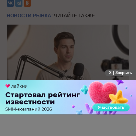
НОВОСТИ РЫНКА:
ЧИТАЙТЕ ТАКЖЕ
X | Закрыть
Российский рынок инфлюенс-маркетинга вошел в фазу
стагнации после нескольких лет роста
0 КОММЕНТАРИЕВ