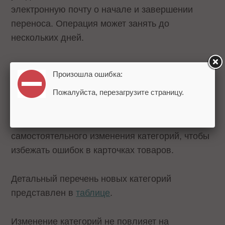
электронную почту о начале и завершении
переноса. Операция может занять до
нескольких дней.
После завершения переноса селлеры смогут
Произошла ошибка:
при необходимости изменить автоматически
Пожалуйста, перезагрузите страницу.
присвоенную категорию на более
подходящую. В период переноса платформа
рекомендует воздерживаться от
самостоятельного изменения категорий, чтобы
избежать ошибок в карточках товаров.
Детальный перечень новых категорий
представлен в
таблице
.
Изменение категорий не повлияет на