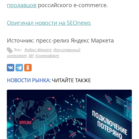
продавцов
российского e-commerce.
Оригинал новости на SEOnews
Источник: пресс-релиз Яндекс Маркета
Теги:
Яндекс Маркет
Искусственный
интеллект
ИИ
Контрафакт
НОВОСТИ РЫНКА:
ЧИТАЙТЕ ТАКЖЕ