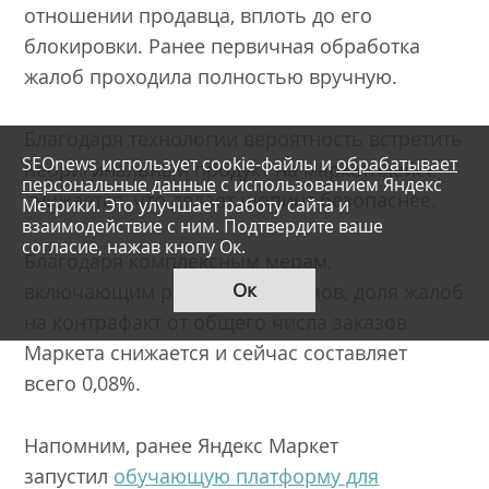
отношении продавца, вплоть до его
блокировки. Ранее первичная обработка
жалоб проходила полностью вручную.
Благодаря технологии вероятность встретить
SEOnews использует cookie-файлы и
обрабатывает
неоригинальный продукт на маркетплейсе
персональные данные
с использованием Яндекс
снижается, что делает шопинг безопаснее.
Метрики. Это улучшает работу сайта и
взаимодействие с ним. Подтвердите ваше
согласие, нажав кнопу Ок.
Благодаря комплексным мерам,
Ок
включающим работу алгоритмов, доля жалоб
на контрафакт от общего числа заказов
Маркета снижается и сейчас составляет
всего 0,08%.
Напомним, ранее Яндекс Маркет
запустил
обучающую платформу для