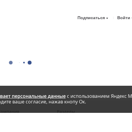
Подписаться
Войти
вает персональные данные
с использованием Яндекс М
дите ваше согласие, нажав кнопу Ок.
Компания
Разделы
 проекте
Новости
риглашаем авторов
Статьи
словия публикации
Интервью