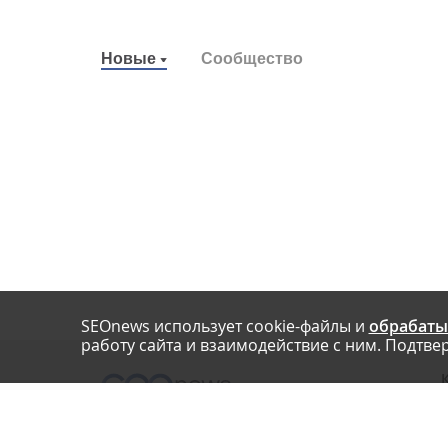
Новые
Сообщество
SEOnews использует cookie-файлы и
обрабаты
работу сайта и взаимодействие с ним. Подтвер
О
Нашли опечатку? Ctrl+Enter
П
У