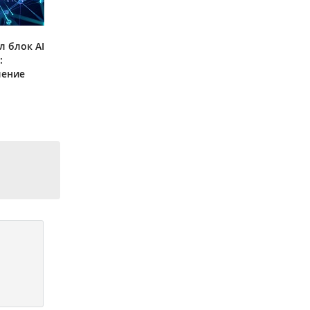
л блок AI
:
ление