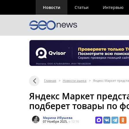
Новости
Статьи
Интервью
Главная
>
Новости рынка
>
Яндекс Маркет предста
Яндекс Маркет предста
подберет товары по ф
Марина Ибушева
07 Ноября 2025,
в 12:16