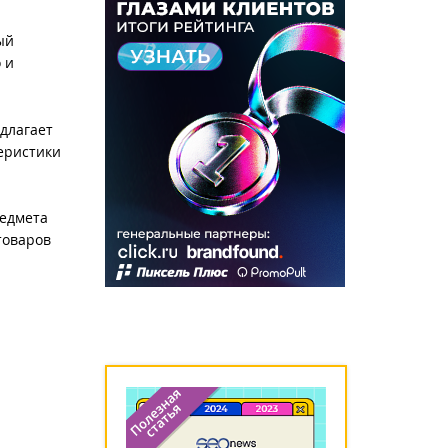
ый
 и
длагает
теристики
редмета
товаров