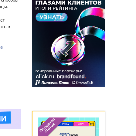
ицы.
жет
ать в
ка