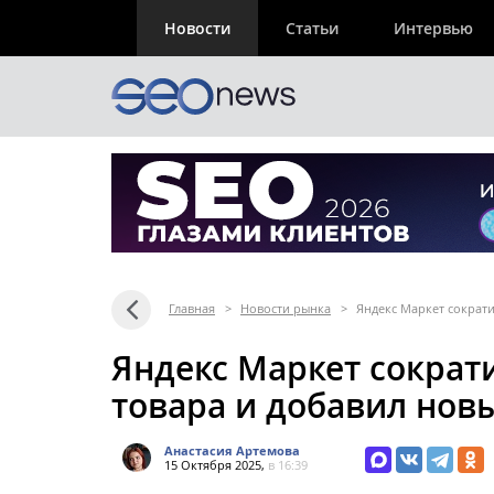
Новости
Статьи
Интервью
Главная
>
Новости рынка
>
Яндекс Маркет сократи
Яндекс Маркет сократи
товара и добавил нов
Анастасия Артемова
15 Октября 2025,
в 16:39