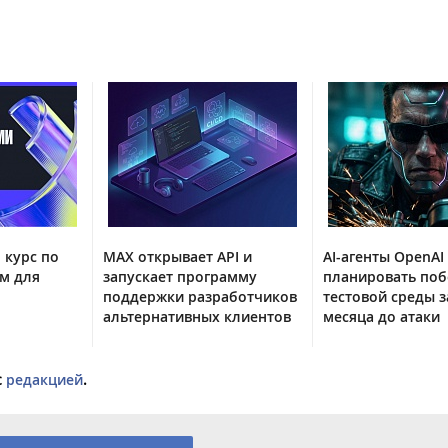
 курс по
MAX открывает API и
AI-агенты OpenAI
м для
запускает программу
планировать поб
поддержки разработчиков
тестовой среды з
альтернативных клиентов
месяца до атаки
с
редакцией
.