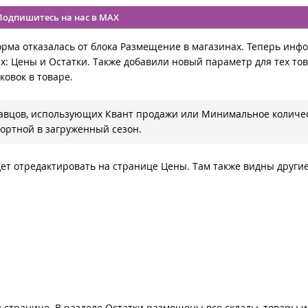
Подпишитесь на нас в MAX
орма отказалась от блока Размещение в магазинах. Теперь инф
ах: Цены и Остатки. Также добавили новый параметр для тех тов
ковок в товаре.
давцов, использующих Квант продажи или Минимальное количе
фортной в загруженный сезон.
дет отредактировать на странице Цены. Там также видны други
 странице. В разделе Остатки размещены все склады, товары и