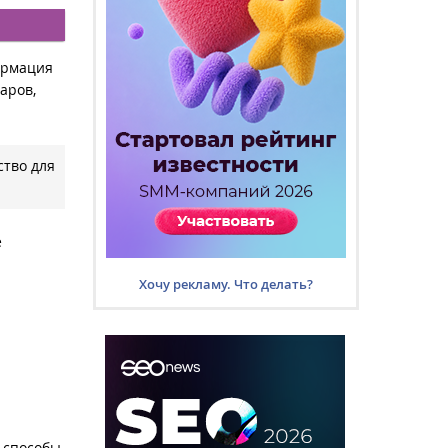
ормация
аров,
ство для
е
Хочу рекламу. Что делать?
 способы