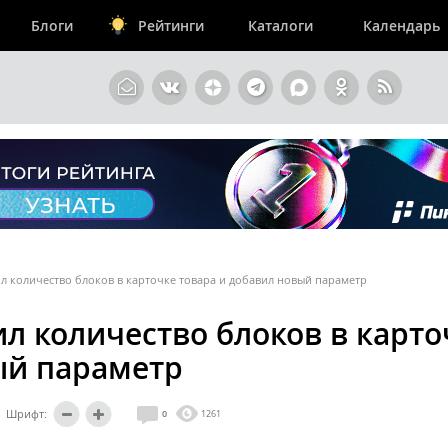
Блоги
Рейтинги
Каталоги
Календарь
л количество блоков в карточке товара и добавил новый параметр
л количество блоков в карто
ый параметр
Шрифт:
0
1261