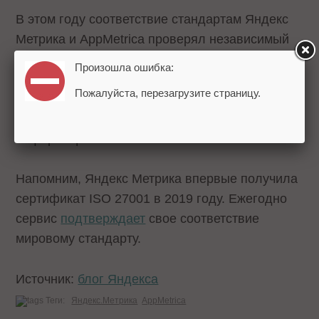
В этом году соответствие стандартам Яндекс
Метрика и AppMetrica проверял независимый
аудитор TÜV Rheinland Group. Анализ показал,
Произошла ошибка:
что система управления рисками в сервисах
Пожалуйста, перезагрузите страницу.
Яндекса развивается на основе лучших
мировых практик и обеспечивает защиту
информации.
Напомним, Яндекс Метрика впервые получила
сертификат ISO 27001 в 2019 году. Ежегодно
сервис
подтверждает
свое соответствие
мировому стандарту.
Источник:
блог Яндекса
Теги:
Яндекс.Метрика
AppMetrica