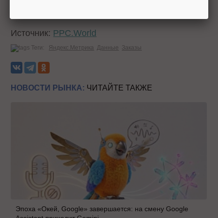
«Получать доступ к отчетам по рынку».
Источник:
PPC.World
Теги:
Яндекс.Метрика
Данные
Заказы
НОВОСТИ РЫНКА:
ЧИТАЙТЕ ТАКЖЕ
Эпоха «Окей, Google» завершается: на смену Google
Assistant приходит Gemini