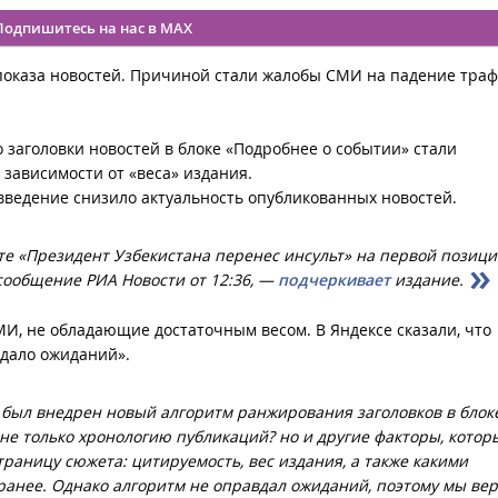
Подпишитесь на нас в MAX
 показа новостей. Причиной стали жалобы СМИ на падение траф
то заголовки новостей в блоке «Подробнее о событии» стали
 зависимости от «веса» издания.
введение снизило актуальность опубликованных новостей.
ете «Президент Узбекистана перенес инсульт» на первой позици
сообщение РИА Новости от 12:36, —
подчеркивает
издание.
И, не обладающие достаточным весом. В Яндексе сказали, что
вдало ожиданий».
х был внедрен новый алгоритм ранжирования заголовков в блок
не только хронологию публикаций? но и другие факторы, котор
траницу сюжета: цитируемость, вес издания, а также какими
ранее. Однако алгоритм не оправдал ожиданий, поэтому мы вер