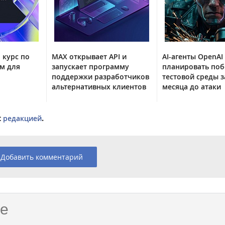
 курс по
MAX открывает API и
AI-агенты OpenAI
м для
запускает программу
планировать поб
поддержки разработчиков
тестовой среды з
альтернативных клиентов
месяца до атаки
с
редакцией
.
Добавить комментарий