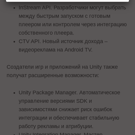
InStream API. Разработчики могут выбрать
между быстрым запуском с готовым
плеером или контролем через интеграцию
собственного плеера.
CTV API. Новый источник дохода –
видеореклама на Android TV.
Создатели игр и приложений на Unity также
получат расширенные возможности:
Unity Package Manager. Автоматическое
управление версиями SDK и
зависимостями снижает риск ошибок
интеграции и обеспечивает стабильную
работу рекламы и атрибуции.
Unity Integration Manager. Мастер