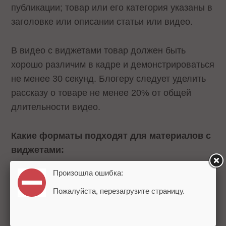
публикации; товар или его категория указаны в
заголовке или описании статьи или видео.
В видео с виджетами товар должен быть
хорошо различим в кадре и демонстрироваться
не менее 30 секунд. Блогеру следует уделить
рассказу о товаре не менее 20% от общей
длительности видео.
Какие форматы подходят для материалов с
виджетами:
Произошла ошибка:
Обзор товара
, которым блогер уже
Пожалуйста, перезагрузите страницу.
пользовался.
Распаковка
только что купленного
товара.