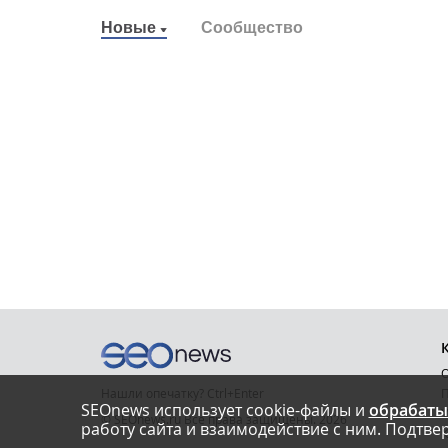
Новые
Сообщество
О
Нашли опечатку? Ctrl+Enter
П
SEOnews использует cookie-файлы и
обрабаты
У
© SEOnews.ru Все права защищены. 2026
работу сайта и взаимодействие с ним. Подтвер
К