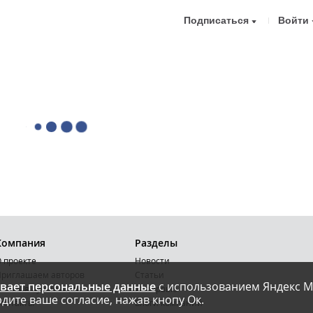
Подписаться
Войти
Компания
Разделы
 проекте
Новости
риглашаем авторов
Статьи
вает персональные данные
с использованием Яндекс М
словия публикации
Интервью
дите ваше согласие, нажав кнопу Ок.
онтакты
Блоги компаний