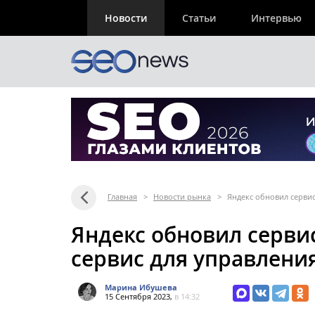
Новости
Статьи
Интервью
Главная
>
Новости рынка
>
Яндекс обновил сервис
Яндекс обновил сервис
сервис для управлени
Марина Ибушева
15 Сентября 2023,
в 14:32