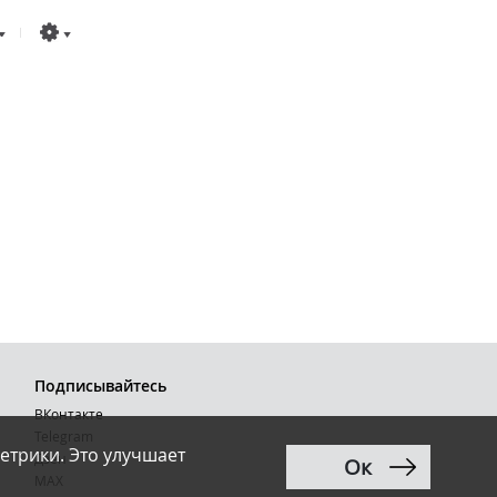
Подписывайтесь
ВКонтакте
Telegram
етрики. Это улучшает
Дзен
Ок
MAX