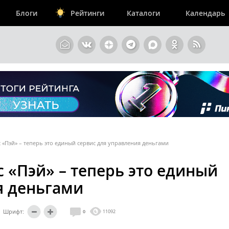
Блоги
Рейтинги
Каталоги
Календарь
 «Пэй» – теперь это единый сервис для управления деньгами
 «Пэй» – теперь это единый
я деньгами
Шрифт:
0
11092