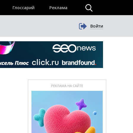
×
Глоссарий
Реклама
Войти
РЕКЛАМА НА САЙТЕ