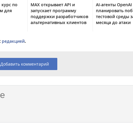
 курс по
MAX открывает API и
AI-агенты OpenAI
м для
запускает программу
планировать поб
поддержки разработчиков
тестовой среды з
альтернативных клиентов
месяца до атаки
с
редакцией
.
Добавить комментарий