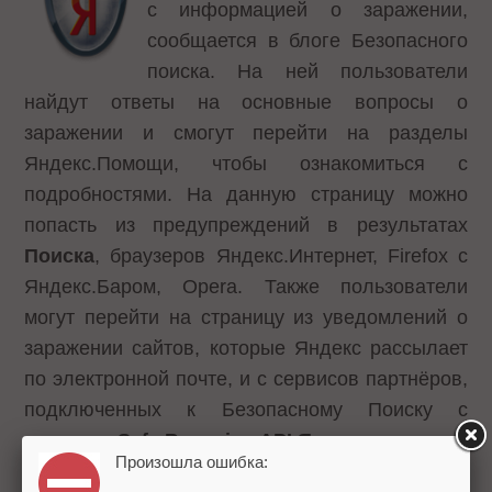
с информацией о заражении,
сообщается в блоге
Безопасного
поиска
. На ней пользователи
найдут ответы на основные вопросы о
заражении и смогут перейти на разделы
Яндекс.Помощи, чтобы ознакомиться с
подробностями. На данную страницу можно
попасть из предупреждений в результатах
Поиска
, браузеров Яндекс.Интернет, Firefox с
Яндекс.Баром, Opera. Также пользователи
могут перейти на страницу из уведомлений о
заражении сайтов, которые Яндекс рассылает
по электронной почте, и с сервисов партнёров,
подключенных к Безопасному Поиску с
помощью
Safe Browsing API Яндекса
.
Произошла ошибка: