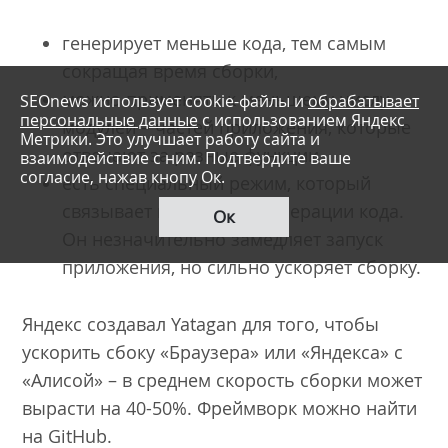
генерирует меньше кода, тем самым
сокращая время сборки,
можно применять к меньшему числу
SEOnews использует cookie-файлы и
обрабатывает
персональные данные
с использованием Яндекс
модулей – частей приложения, которые
Метрики. Это улучшает работу сайта и
отвечают за разные функции,
взаимодействие с ним. Подтвердите ваше
согласие, нажав кнопу Ок.
есть специальный режим, который
связывает модули без генерации кода.
Ок
Он незначительно замедляет запуск
приложения, но сильно ускоряет сборку.
Яндекс создавал Yatagan для того, чтобы
ускорить сбоку «Браузера» или «Яндекса» с
«Алисой» – в среднем скорость сборки может
вырасти на 40-50%. Фреймворк можно найти
на GitHub.