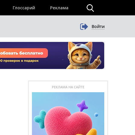
×
Глоссарий
Реклама
Войти
РЕКЛАМА НА САЙТЕ