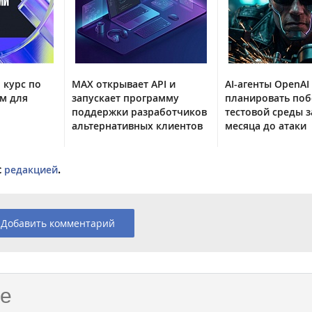
 курс по
MAX открывает API и
AI-агенты OpenAI
м для
запускает программу
планировать поб
поддержки разработчиков
тестовой среды з
альтернативных клиентов
месяца до атаки
с
редакцией
.
Добавить комментарий