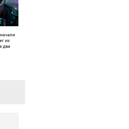
 начали
ег из
а два