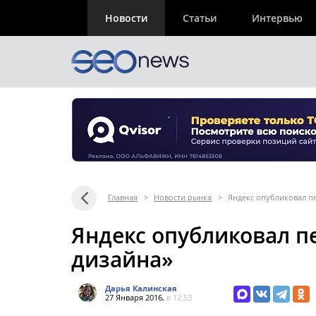
Новости
Статьи
Интервью
Главная
>
Новости рынка
>
Яндекс опубликовал п
Яндекс опубликовал 
дизайна»
Дарья Калинская
27 Января 2016,
в 12:53