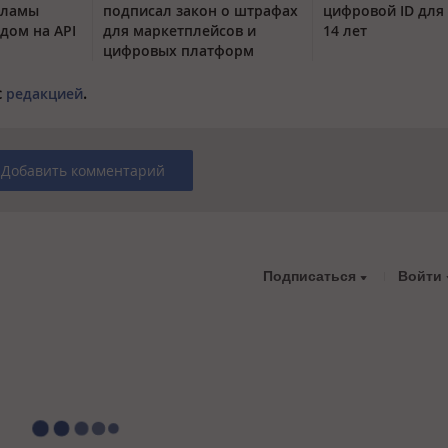
кламы
подписал закон о штрафах
цифровой ID для 
одом на API
для маркетплейсов и
14 лет
цифровых платформ
с
редакцией
.
Добавить комментарий
Подписаться
Войти