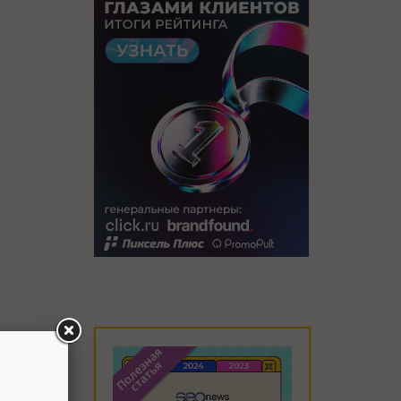
ания
для