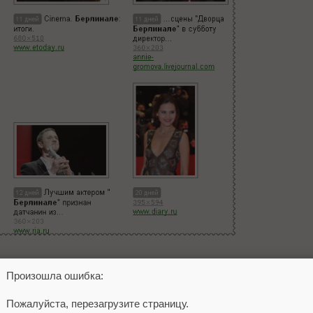
атов поиска. На днях поисковик обновил
формулу ранжиров
Произошла ошибка:
ота Orange.
Пожалуйста, перезагрузите страницу.