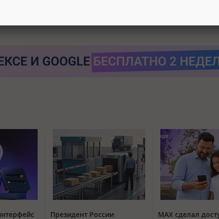
интерфейс
Президент России
MAX сделал дос