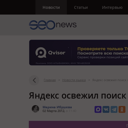
Новости
Статьи
Интервью
Главная
>
Новости рынка
>
Яндекс освежил поиск
Яндекс освежил поиск
Марина Ибушева
02 Марта 2012,
в 11:40