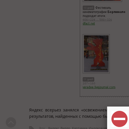
Яндекс всерьез занялся «освежением» результ
результатов, найденных с помощью быстрого роб
Теги:
Яндекс
Видео
Картинки
Индексация