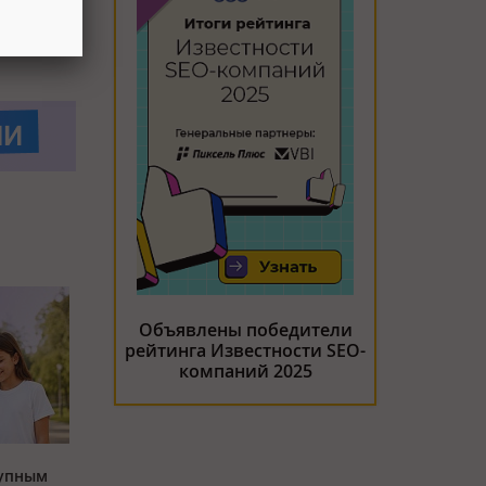
Объявлены победители
рейтинга Известности SEO-
компаний 2025
тупным