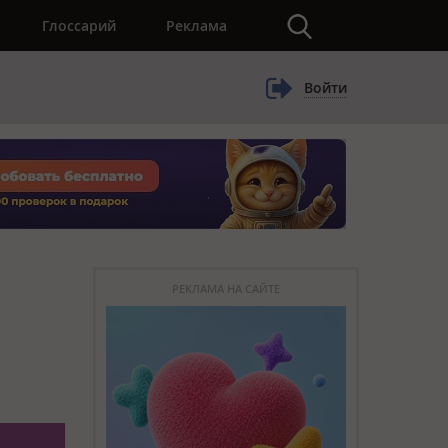
×
Глоссарий
Реклама
Войти
РЕКЛАМА НА САЙТЕ