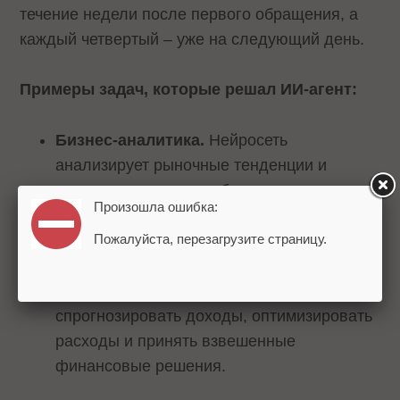
течение недели после первого обращения, а
каждый четвертый – уже на следующий день.
Примеры задач, которые решал ИИ-агент:
Бизнес-аналитика.
Нейросеть
анализирует рыночные тенденции и
помогает принимать обоснованные
Произошла ошибка:
решения в профессиональной сфере.
Пожалуйста, перезагрузите страницу.
Финансовое планирование.
ИИ-режим
«Исследовать» помогает оценить затраты,
спрогнозировать доходы, оптимизировать
расходы и принять взвешенные
финансовые решения.