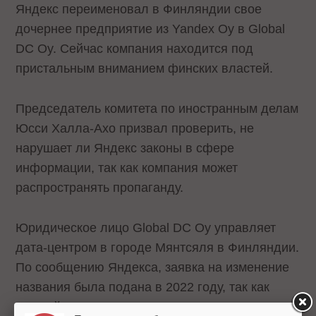
Яндекс переименовал в Финляндии свое
дочернее предприятие из Yandex Oy в Global
DC Oy. Сейчас компания находится под
пристальным вниманием финских властей.
Председатель комитета по иностранным делам
Юсси Халла-Ахо призвал проверить, не
нарушает ли Яндекс законы в сфере
информации, так как компания может
распространять пропаганду.
Юридическое лицо Global DC Oy управляет
дата-центром в городе Мянтсяля в Финляндии.
По сообщению Яндекса, заявка на изменение
названия была подана в 2022 году, так как
данный дата-центр используется для