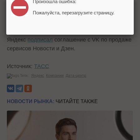
Произошла ошибка:
международных сервисов, которые не
Пожалуйста, перезагрузите страницу.
используют бренд Яндекса.
Напомним, ранее
Яндекс
подписал
соглашение с VK по продаже
сервисов Новости и Дзен.
Источник:
ТАСС
Теги:
Яндекс
Компании
Дата-центр
НОВОСТИ РЫНКА:
ЧИТАЙТЕ ТАКЖЕ