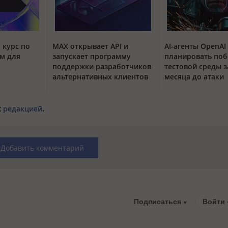
 курс по
MAX открывает API и
AI-агенты OpenAI
м для
запускает программу
планировать поб
поддержки разработчиков
тестовой среды з
альтернативных клиентов
месяца до атаки
с
редакцией
.
Добавить комментарий
Подписаться
Войти