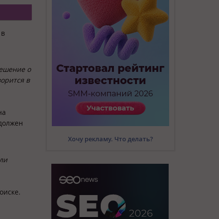
в
ешение о
ворится в
на
должен
Хочу рекламу. Что делать?
ли
оиске.