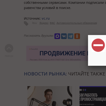
собственными сервисами. Компании подписали о
равенства условий в поиске.
Источник:
vc.ru
Теги:
Яндекс
ФАС
Антимонопольные обвинения
Рассказать друзьям:
Наверх
НОВОСТИ РЫНКА:
ЧИТАЙТЕ ТАКЖЕ