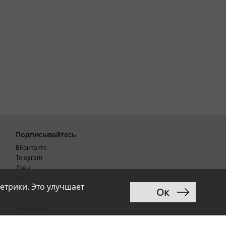
Подписывайтесь
ВКонтакте
Telegram
Дзен
MAX
етрики. Это улучшает
Тwitter
Ок
RSS
Рассылка