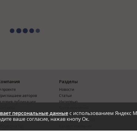
Компания
Разделы
 проекте
Новости
риглашаем авторов
Статьи
словия публикации
Интервью
онтакты
Блоги компаний
вает персональные данные
с использованием Яндекс М
Правила
Рейтинги SEO-компаний
дите ваше согласие, нажав кнопу Ок.
арта сайта
Календарь событий
бработка ПД
Каталог компаний
Каталог сервисов