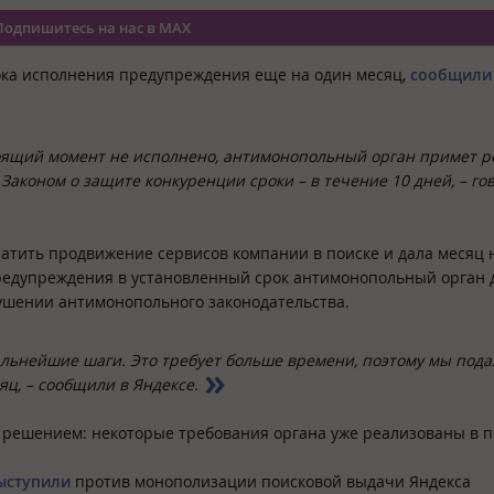
Подпишитесь на нас в MAX
рока исполнения предупреждения еще на один месяц,
сообщили
оящий момент не исполнено, антимонопольный орган примет р
аконом о защите конкуренции сроки – в течение 10 дней, – го
атить продвижение сервисов компании в поиске и дала месяц 
редупреждения в установленный срок антимонопольный орган 
ушении антимонопольного законодательства.
льнейшие шаги. Это требует больше времени, поэтому мы пода
яц, – сообщили в Яндексе.
 решением: некоторые требования органа уже реализованы в п
ыступили
против монополизации поисковой выдачи Яндекса