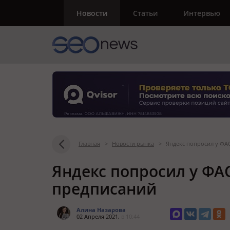
Новости
Статьи
Интервью
Главная
>
Новости рынка
>
Яндекс попросил у ФА
Яндекс попросил у ФА
предписаний
Алина Назарова
02 Апреля 2021,
в 10:44