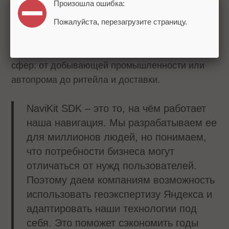
Произошла ошибка:
ограничения, исключение платных дорог и
другие.
Пожалуйста, перезагрузите страницу.
NaviKit будет полезен компаниям из разных
сфер: от добывающей промышленности или
автопрома до ритейла и доставки.
NaviKit SDK – это то, на чём работает
наша навигация. Мы разрабатываем ее
для миллионов людей, но понимаем,
что потребности бизнеса могут
отличаться от нужд пользователей.
Поэтому даем компаниям возможность
использовать геоэкспертизу Яндекса и
адаптировать наши технологии под
себя. Это поможет сэкономить годы