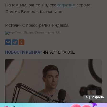
Напомним, ранее Яндекс
запустил
сервис
Яндекс Бизнес в Казахстане.
Источник: пресс-релиз Яндекса
Теги:
Яндекс
Яндекс Карты
API
НОВОСТИ РЫНКА:
ЧИТАЙТЕ ТАКЖЕ
X | Закрыть