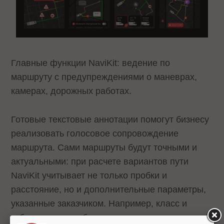
Главные функции NaviKit: ведение по
маршруту с предупреждениями о маневрах,
камерах, дорожных работах.
Готовые текстовые аннотации помогут бизнесу
реализовать голосовое сопровождение
маршрута. Сами маршруты будут точными и
актуальными: при расчете вариантов пути
NaviKit учитывает не только пробки и
расстояние, но и дополнительные параметры,
указанные заказчиком. Например, класс и
габариты автомобиля, скоростные