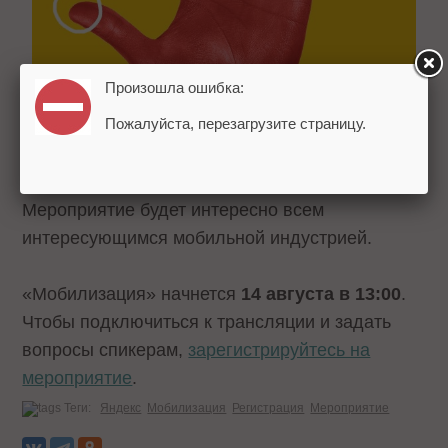
Произошла ошибка:
Пожалуйста, перезагрузите страницу.
Мероприятие будет интересно всем
интересующимся мобильной индустрией.
«Мобилизация» начнется
14 августа в 13:00
.
Чтобы подключиться к трансляции и задать
вопросы спикерам,
зарегистрируйтесь на
мероприятие
.
Теги:
Яндекс
Мобилизация
Регистрация
Мероприятие