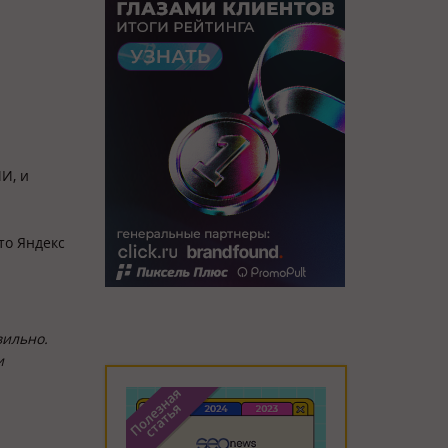
И, и
то Яндекс
вильно.
и