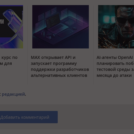
 курс по
MAX открывает API и
AI-агенты OpenAI
м для
запускает программу
планировать поб
поддержки разработчиков
тестовой среды з
альтернативных клиентов
месяца до атаки
с
редакцией
.
Добавить комментарий