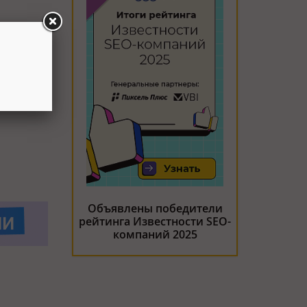
Объявлены победители
рейтинга Известности SEO-
компаний 2025