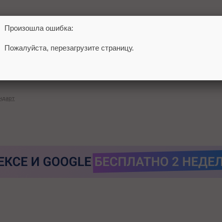
 в нем появился режим рассуждений и совместная работа над
Произошла ошибка:
а на Яндекс Маркете
бесплатного AI-ассистента
для продавцов.
Пожалуйста, перезагрузите страницу.
ндарт