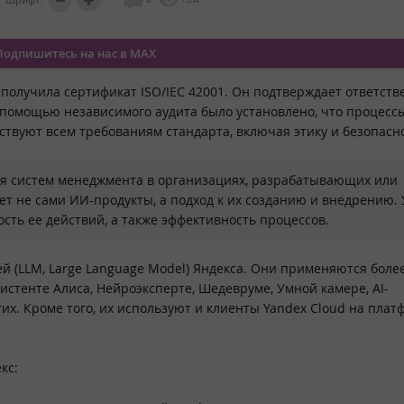
Подпишитесь на нас в MAX
 получила сертификат ISO/IEC 42001. Он подтверждает ответст
С помощью независимого аудита было установлено, что процесс
ствуют всем требованиям стандарта, включая этику и безопасно
ля систем менеджмента в организациях, разрабатывающих или
т не сами ИИ-продукты, а подход к их созданию и внедрению. 
ть ее действий, а также эффективность процессов.
й (LLM, Large Language Model) Яндекса. Они применяются боле
систенте Алиса, Нейроэксперте, Шедевруме, Умной камере, AI-
гих. Кроме того, их используют и клиенты Yandex Cloud на пла
кс: