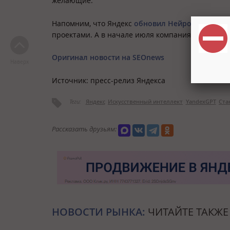
желающие.
Напомним, что Яндекс
обновил Нейроэксперта
–
проектами. А в начале июля компания запустил
Оригинал новости на SEOnews
Наверх
Источник: пресс-релиз Яндекса
Теги:
Яндекс
Искусственный интеллект
YandexGPT
Ста
Рассказать друзьям:
НОВОСТИ РЫНКА:
ЧИТАЙТЕ ТАКЖЕ