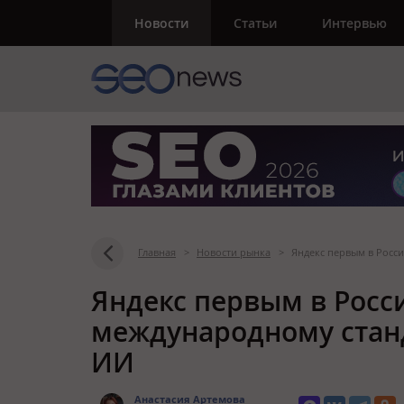
Новости
Статьи
Интервью
Главная
>
Новости рынка
>
Яндекс первым в Росс
Яндекс первым в Росс
международному станд
ИИ
Анастасия Артемова