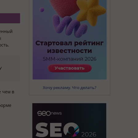
венный
ы
сть.
У
Хочу рекламу. Что делать?
е чем в
тформе