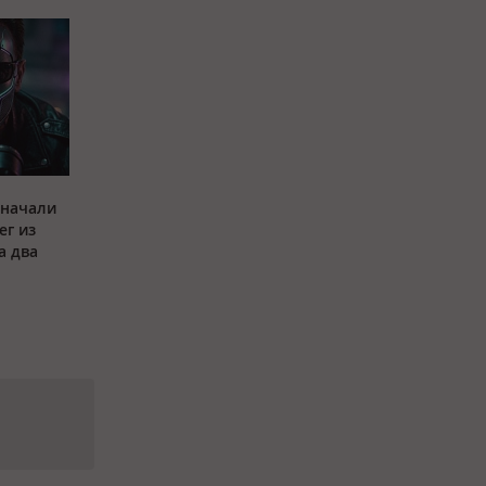
 начали
ег из
а два