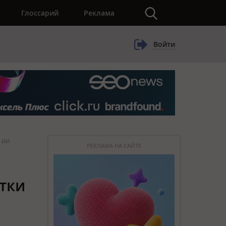
×
Глоссарий
Реклама
Войти
и ИИ
РЕКЛАМА НА САЙТЕ
тки