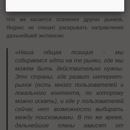
экспериментировать
".
Что же касается освоения других рынков,
Яндекс не спешит раскрывать направления
дальнейшей экспансии:
«
Наша общая позиция - мы
собираемся идти на те рынки, где мы
можем быть действительно нужны.
Это страны, где развит интернет-
рынок (есть много пользователей и
локального контента, по которому
можно искать), и где у пользователей
сейчас нет возможности выбирать
между поисковиками. В то же время,
дальнейшие планы зависят от