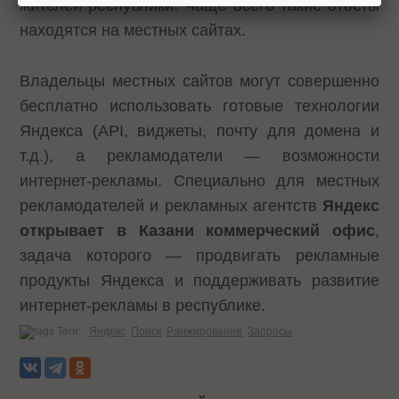
жителей республики. Чаще всего такие ответы
находятся на местных сайтах.
Владельцы местных сайтов могут совершенно
бесплатно использовать готовые технологии
Яндекса (API, виджеты, почту для домена и
т.д.), а рекламодатели — возможности
интернет-рекламы. Специально для местных
рекламодателей и рекламных агентств
Яндекс
открывает в Казани коммерческий офис
,
задача которого — продвигать рекламные
продукты Яндекса и поддерживать развитие
интернет-рекламы в республике.
Теги:
Яндекс
Поиск
Ранжирование
Запросы