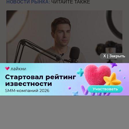
НОВОСТИ РЫНКА:
ЧИТАЙТЕ ТАКЖЕ
X | Закрыть
Российский рынок инфлюенс-маркетинга вошел в фазу
стагнации после нескольких лет роста
0 КОММЕНТАРИЕВ