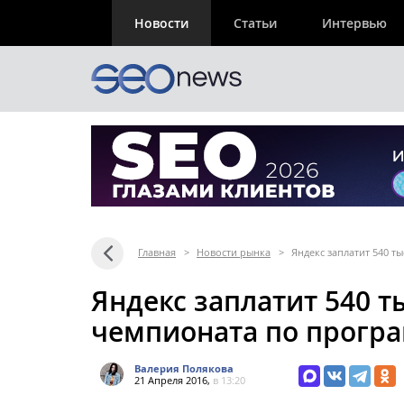
Новости
Статьи
Интервью
Главная
>
Новости рынка
>
Яндекс заплатит 540 
Яндекс заплатит 540 
чемпионата по прог
Валерия Полякова
21 Апреля 2016,
в 13:20