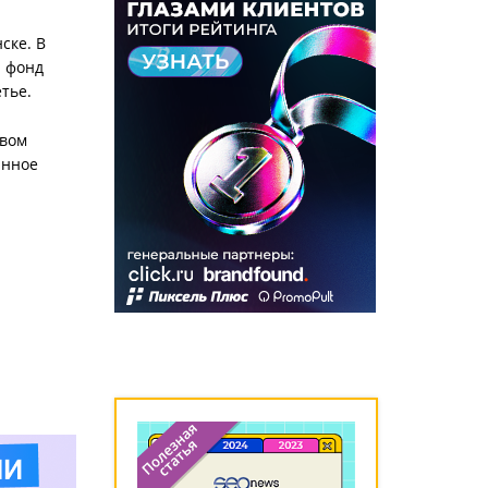
ске. В
й фонд
тье.
рвом
анное