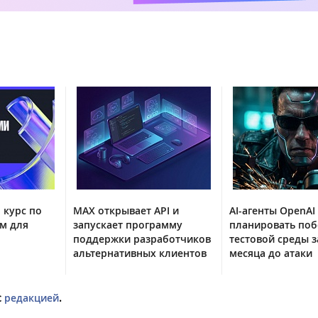
 курс по
MAX открывает API и
AI-агенты OpenAI
м для
запускает программу
планировать поб
поддержки разработчиков
тестовой среды з
альтернативных клиентов
месяца до атаки
с
редакцией
.