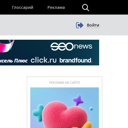
×
Глоссарий
Реклама
Войти
РЕКЛАМА НА САЙТЕ