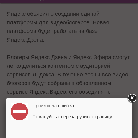
Яндекс объявил о создании единой
платформы для видеоблогеров. Новая
платформа будет работать на базе
Яндекс.Дзена.
Блогеры Яндекс.Дзена и Яндекс.Эфира смогут
легко делиться контентом с аудиторией
сервисов Яндекса. В течение весны все видео
блогеров будут собраны в обновленном
сервисе Яндекс.Видео: его объединят с
главной страницей Яндекс.Эфира.
Произошла ошибка:
Пожалуйста, перезагрузите страницу.
Блогерам платформы станут доступны:
бонусные показы для видео (они