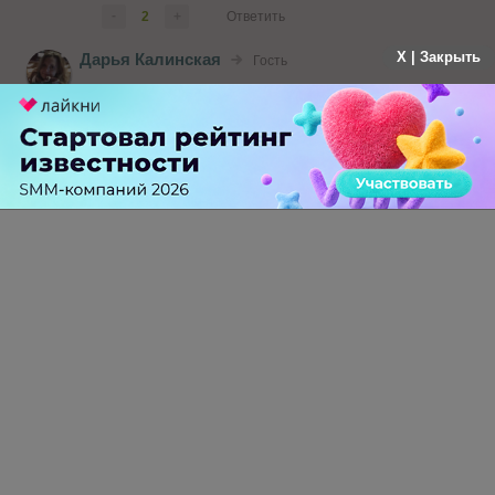
-
2
+
Ответить
X | Закрыть
Дарья Калинская
Гость
больше года назад
Гость, вероятно, да. Обычно записи проведенных
вебинаров Яндекс выкладывает сюда:
www.youtube.com/channel/UCwdO3sXFwivyug74BI
PQIVg
-
0
+
Ответить
ПЕРЕЙТИ НА ПОЛНУЮ ВЕРСИЮ