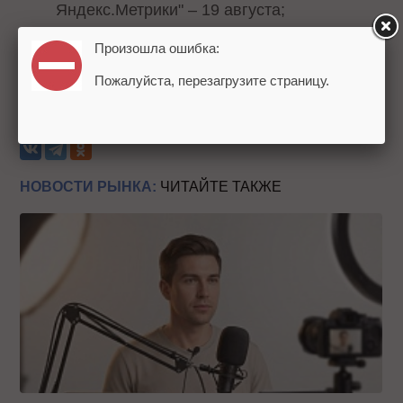
Яндекс.Метрики" – 19 августа;
"Как настроить Яндекс.Метрику "под себя":
Произошла ошибка:
дашборды, отчеты, сегменты" - 26
Пожалуйста, перезагрузите страницу.
августа.
Теги:
Яндекс
Яндекс.Метрика
Вебинары
НОВОСТИ РЫНКА:
ЧИТАЙТЕ ТАКЖЕ