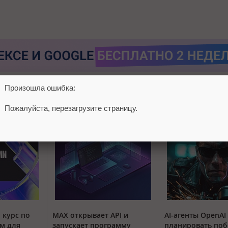
Произошла ошибка:
Пожалуйста, перезагрузите страницу.
 курс по
MAX открывает API и
AI-агенты OpenAI
м для
запускает программу
планировать поб