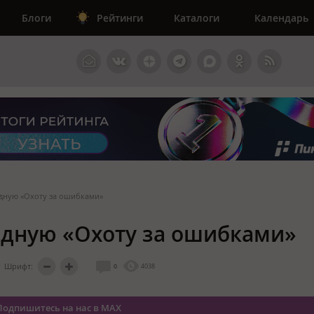
Блоги
Рейтинги
Каталоги
Календарь
едную «Охоту за ошибками»
едную «Охоту за ошибками»
Шрифт:
0
4038
Подпишитесь на нас в MAX