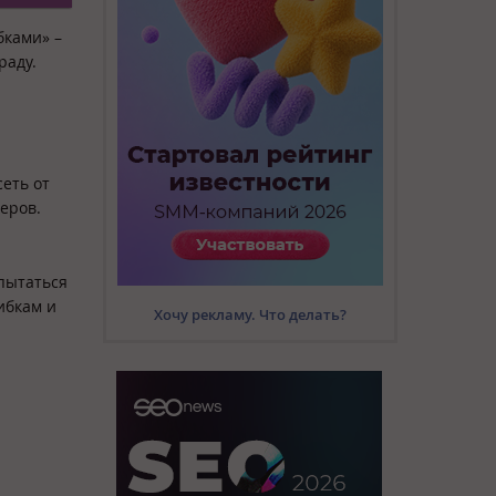
бками» –
раду.
сеть от
еров.
пытаться
ибкам и
Хочу рекламу. Что делать?