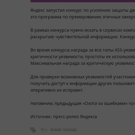
Яндекс запустил конкурс по усилению защиты да
это программа по премированию этичных хакеров
В рамках конкурса нужно искать в сервисах комп
раскрытию чувствительной информации. Конкурс
Во время конкурса награда за все типы XSS-уязв
критичности уязвимости, простоты ее использов
Максимальная награда за критическую уязвимост
Для проверки возможных уязвимостей участники
получить доступ к информации других пользова
оперативно их исправит.
Напомним, предыдущая «Охота за ошибками»
пр
Источник: пресс-релиз Яндекса
Теги:
Яндекс
Конкурс