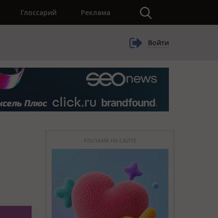
×
Глоссарий
Реклама
Войти
РЕКЛАМА НА САЙТЕ