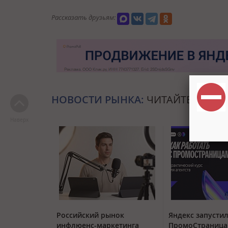
Рассказать друзьям:
НОВОСТИ РЫНКА:
ЧИТАЙТЕ ТАКЖЕ
Наверх
Российский рынок
Яндекс запустил
инфлюенс-маркетинга
ПромоСтраница