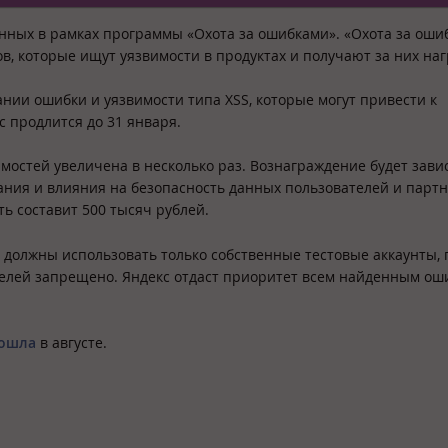
нных в рамках программы «Охота за ошибками». «Охота за оши
, которые ищут уязвимости в продуктах и получают за них наг
ании ошибки и уязвимости типа XSS, которые могут привести к
 продлится до 31 января.
имостей увеличена в несколько раз. Вознаграждение будет зави
ания и влияния на безопасность данных пользователей и партн
ь составит 500 тысяч рублей.
 должны использовать только собственные тестовые аккаунты, 
телей запрещено. Яндекс отдаст приоритет всем найденным ош
ошла
в августе.