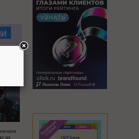
 начали
ег из