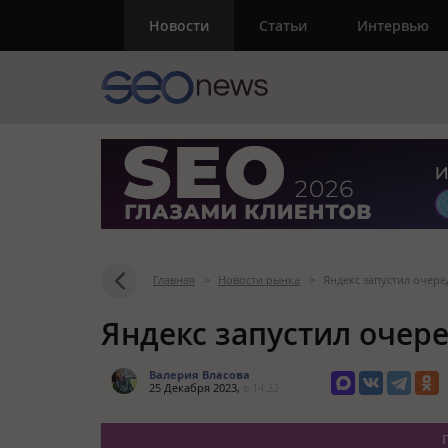
Новости
Статьи
Интервью
Главная
>
Новости рынка
>
Яндекс запустил очер
Яндекс запустил очер
Валерия Власова
25 Декабря 2023,
в 14:22