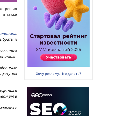
екс решил
, а также
валишина
,
выбрать и
аводящие»
ыл открыт
добранные
у дату мы
Хочу рекламу. Что делать?
оединился
ери.ру) в
мальчик с