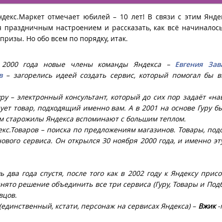
ндекс.Маркет отмечает юбилей – 10 лет! В связи с этим Янд
я праздничным настроением и рассказать, как всё начиналось
призы. Но обо всем по порядку, итак.
 2000 года новые члены команды Яндекса –
Евгения За
в
– загорелись идеей создать сервис, который помогал бы 
уру – электронный консультант, который до сих пор задаёт «н
ет товар, подходящий именно вам. А в 2001 на основе Гуру б
ом старожилы Яндекса вспоминают с большим теплом.
кс.Товаров – поиска по предложениям магазинов. Товары, по
вого сервиса. Он открылся 30 ноября 2000 года, и именно эт
два года спустя, после того как в 2002 году к Яндексу прис
нято решение объединить все три сервиса (Гуру, Товары и Подб
вцов.
единственный, кстати, персонаж на сервисах Яндекса) –
Вжик
-