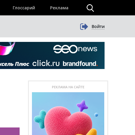
×
Глоссарий
Реклама
Войти
РЕКЛАМА НА САЙТЕ