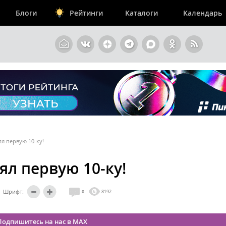
Блоги
Рейтинги
Каталоги
Календарь
л первую 10-ку!
ял первую 10-ку!
Шрифт:
0
8192
Подпишитесь на нас в MAX