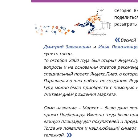
Сегодня Я
поделитьс
разыграть 
Весной
Дмитрий Завалишин
и
Илья Положинце
купить товар.
16 октября 2000 года был открыт Яндекс.Г
вопросы и на основании ответов рекоменду
специальный проект Яндекс.Пиво, о котор
Параллельно шла работа по созданию Янде
Гуру, можно было приобрести с помощью но
считаем днём рождения Маркета.
Само название – Маркет – было дано лишь 
проект Подбери.ру. Именно тогда было при
единую площадку для покупателей и прода
Тогда же появился и наш любимый символ (
тележкой.