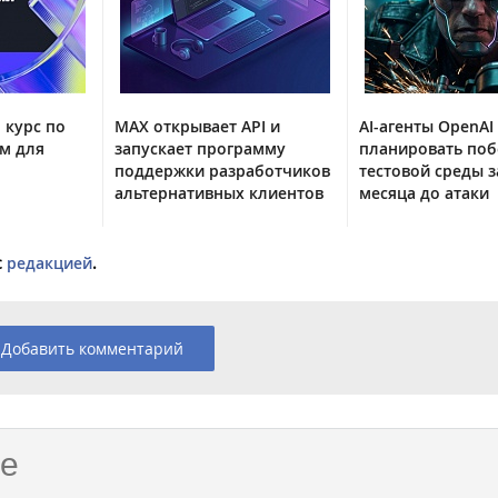
 курс по
MAX открывает API и
AI-агенты OpenAI
м для
запускает программу
планировать поб
поддержки разработчиков
тестовой среды з
альтернативных клиентов
месяца до атаки
с
редакцией
.
Добавить комментарий