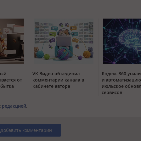
тый
VK Видео объединил
Яндекс 360 усили
вается от
комментарии канала в
и автоматизацию
збытка
Кабинете автора
июльское обнов
сервисов
с
редакцией
.
Добавить комментарий