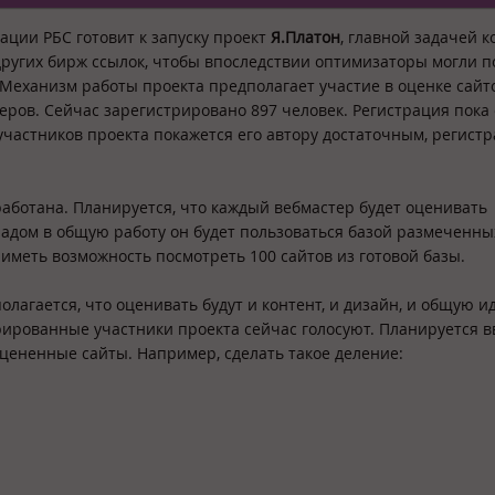
ации РБС готовит к запуску проект
Я.Платон
, главной задачей к
других бирж ссылок, чтобы впоследствии оптимизаторы могли п
 Механизм работы проекта предполагает участие в оценке сайт
еров. Сейчас зарегистрировано 897 человек. Регистрация пока 
 участников проекта покажется его автору достаточным, регист
аботана. Планируется, что каждый вебмастер будет оценивать
кладом в общую работу он будет пользоваться базой размеченны
иметь возможность посмотреть 100 сайтов из готовой базы.
лагается, что оценивать будут и контент, и дизайн, и общую и
ированные участники проекта сейчас голосуют. Планируется в
оцененные сайты. Например, сделать такое деление: