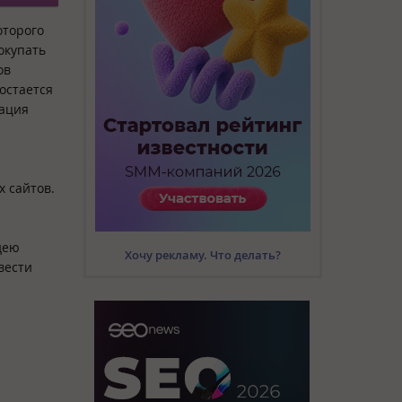
оторого
окупать
ов
остается
рация
х сайтов.
дею
Хочу рекламу. Что делать?
вести