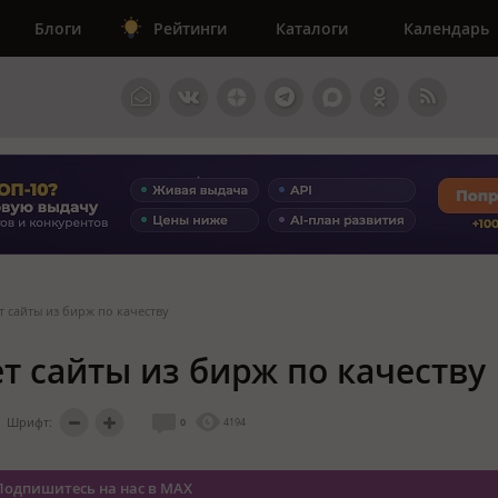
Блоги
Рейтинги
Каталоги
Календарь
т сайты из бирж по качеству
т сайты из бирж по качеству
Шрифт:
0
4194
Подпишитесь на нас в MAX