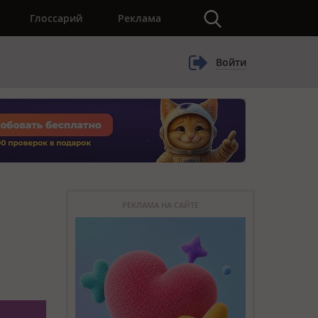
×
Глоссарий
Реклама
Войти
РЕКЛАМА НА САЙТЕ