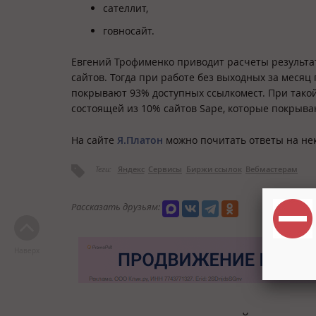
сателлит,
говносайт.
Евгений Трофименко приводит расчеты результат
сайтов. Тогда при работе без выходных за месяц
покрывают 93% доступных ссылкомест. При такой
состоящей из 10% сайтов Sape, которые покрыва
На сайте
Я.Платон
можно почитать ответы на нек
Теги:
Яндекс
Сервисы
Биржи ссылок
Вебмастерам
Рассказать друзьям:
Наверх