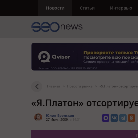
Новости
Статьи
Интервью
Главная
>
Новости рынка
>
«Я.Платон» отсортируе
«Я.Платон» отсортируе
Юлия Вронская
27 Июля 2009,
в 14:31