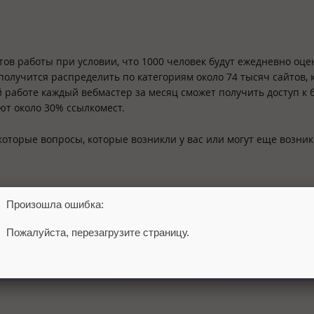
ов работы при условии, что 1000 человек будут ежедневно оце
 получится распределить по категориям около 74 тысяч сайтов,
 работе каждый вебмастер за месяц сможет получить доступ к б
ют около 30% ссылкомест.
оторые вопросы, которые возникли у вас или могут еще возник
Произошла ошибка:
Пожалуйста, перезагрузите страницу.