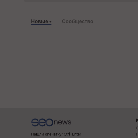
Новые
Сообщество
О
Нашли опечатку? Ctrl+Enter
П