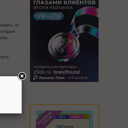
нивать 10
 которые
азе,
нуть.