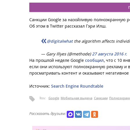
Санкции Google за назойливую полноэкранную рек
Об этом в Twitter рассказал Гэри Илш.
@digitalwhat
the algorithm affects individ
— Gary Illyes (@methode)
27 августа 2016 г.
На прошлой неделе Google
сообщил
, что с 10 я
если они используют полноэкранную рекламу и
просматривать контент и оказывают негативное 
Источник:
Search Engine Roundtable
Теги:
Google
Мобильная выдача
Санкции
Полноэкранн
Рассказать друзьям: