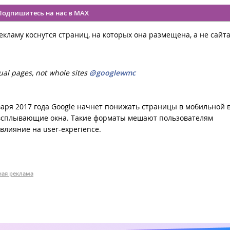
Подпишитесь на нас в MAX
ламу коснутся страниц, на которых она размещена, а не сайта
ual pages, not whole sites
@googlewmc
нваря 2017 года Google начнет понижать страницы в мобильной 
 всплывающие окна. Такие форматы мешают пользователям
влияние на user-experience.
ая реклама