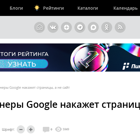
Блоги
Рейтинги
Каталоги
Календарь
еры Google накажет страницы, а не сайт
неры Google накажет страниц
Шрифт:
0
5949