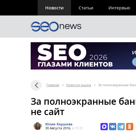
Новости
Статьи
Интервью
Главная
>
Новости рынка
>
За полноэкранные банн
За полноэкранные бан
не сайт
Юлия Хоршева
30 Августа 2016,
в 10:25