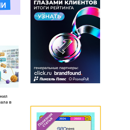
инил
ала в