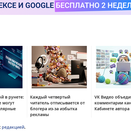
й в рунете:
Каждый четвертый
VK Видео объед
е могут
читатель отписывается от
комментарии кан
улярные
блогера из-за избытка
Кабинете автора
рекламы
с
редакцией
.