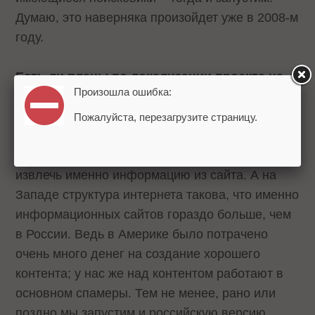
Думаю, это наверняка произойдет уже в 2008-м
году.
Есть ли планы по локализации проекта на
Произошла ошибка:
российском рынке?
Пока российский интернет не очень готов к
Пожалуйста, перезагрузите страницу.
такому поисковику как наш. Дело в том, что мы
строим поисковый индекс на том, что пытаемся
извлечь именно информацию из сайта. А на
Западе структура интернета такова, что именно
информационных сайтов гораздо больше, чем
в России. Ведь в Америке было потрачено
очень много денег на создание хорошего
контента; у нас же над контентом работают в
основном спамеры. Тем не менее, рано или
поздно мы запустим и российскую версию.