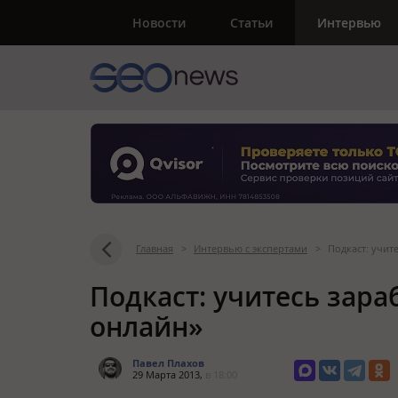
Новости
Статьи
Интервью
Главная
>
Интервью с экспертами
>
Подкаст: учит
Подкаст: учитесь зара
онлайн»
Павел Плахов
29 Марта 2013,
в 18:00