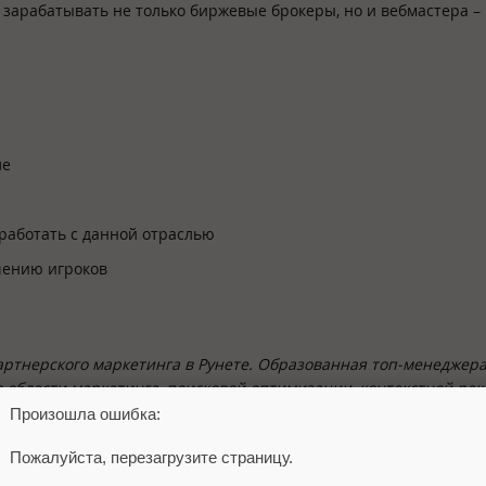
т зарабатывать не только биржевые брокеры, но и вебмастера –
ле
работать с данной отраслью
чению игроков
партнерского маркетинга в Рунете. Образованная топ-менеджер
области маркетинга, поисковой оптимизации, контекстной рек
га, российская компания LeadGid также имеет офис в Европе, 
Произошла ошибка:
асти интернет-маркетинга, ориентированного на результат.
Пожалуйста, перезагрузите страницу.
правляет собственной автоматизированной системой продвижен