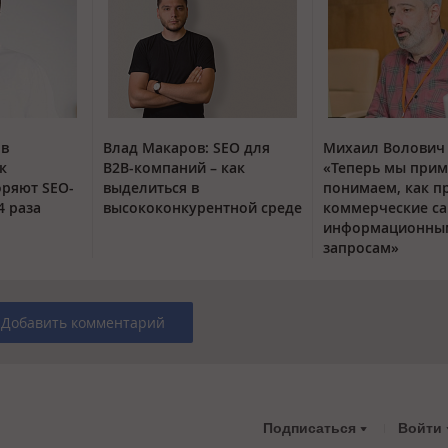
ов
Влад Макаров: SEO для
Михаил Волович 
к
B2B-компаний – как
«Теперь мы при
оряют SEO-
выделиться в
понимаем, как п
4 раза
высококонкурентной среде
коммерческие са
информационны
запросам»
Добавить комментарий
Подписаться
Войти