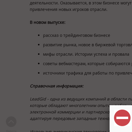
деятельности. Оказывается, в этом бизнесе могу
привлечения новых игроков отрасли.
В новом выпуске:
рассказ о трейдинговом бизнесе
развитие рынка, новое в биржевой торгов
мифы отрасли. Истории успеха и провала
советы вебмастерам, которые собираются 
источники трафика для работы по привле
Справочная информация:
LeadGid - одна из ведущих компаний в области 
которые обладают многолетним опытом работы в 
электронной коммерции и партнерского маркетин
адаптируя передовые западные технологии в обл
Используя американские технологии, LeadGid у
Наверх