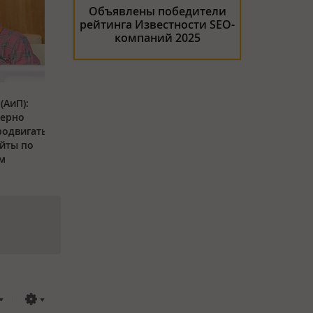
Объявлены победители
рейтинга Известности SEO-
компаний 2025
(АиП):
мерно
родвигать
йты по
м