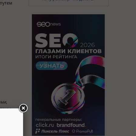
 путем
ами,
ламы,
успешно
ия