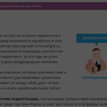
Подпишитесь на нас в MAX
ем экспертов интернет
-
маркетинга и
ему возможности заработать в сети.
ектор партнерской сети Leadgid.ru,
 поисковой оптимизации, контекстной
 маркетинга. За эти годы он успел
ие и даже международные компании.
ами компаний, интернет
-
рекламистами и
нтернет) рассматривают различные
вают их между собой, дают четкие
 и начать зарабатывать уже сейчас.
еткова Андрей Бондарь
, топ-менеджер трейдинговой платформ
в сфере торговли Форекс и знает все тонкости этой формы онл