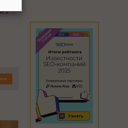
т, и
ики