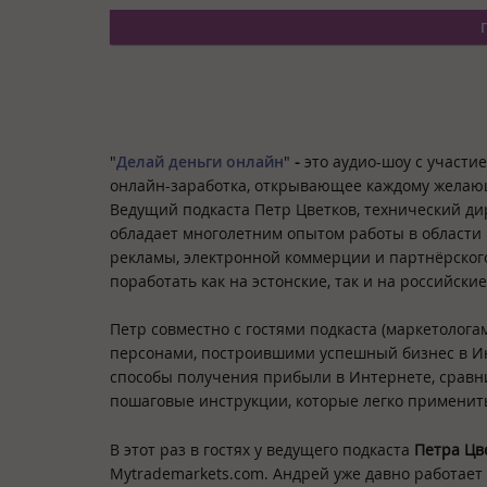
"
Делай деньги онлайн
"
-
это аудио-шоу с участи
онлайн-заработка, открывающее каждому желающ
Ведущий подкаста Петр Цветков, технический дир
обладает многолетним опытом работы в области
рекламы, электронной коммерции и партнёрского
поработать как на эстонские, так и на российск
Петр совместно с гостями подкаста (маркетолог
персонами, построившими успешный бизнес в И
способы получения прибыли в Интернете, сравни
пошаговые инструкции, которые легко применить
В этот раз в гостях у ведущего подкаста
Петра Цв
Mytrademarkets.com. Андрей уже давно работает 