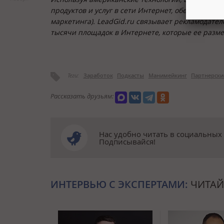
продуктов и услуг в сети Интернет, обеспечивая
маркетинга). LeadGid.ru связывает рекламодател
тысячи площадок в Интернете, которые ее разме
Теги:
Заработок
Подкасты
Манимейкинг
Партнерск
Рассказать друзьям:
Нас удобно читать в социальных 
Подписывайся!
ИНТЕРВЬЮ С ЭКСПЕРТАМИ:
ЧИТАЙ