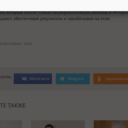
 клиентам 100%-но эффективную рекламу (работа по модели CPA-
ей, которые платят только за результативную рекламу в Интерне
щают, обеспечивая результаты и зарабатывая на этом.
ие программы
Forex
сетях.
ВКонтакте
Telegram
Одноклассн
ТЕ ТАКЖЕ