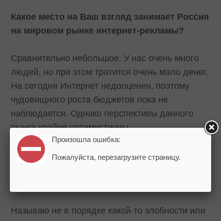
Какое место на Ваш взгляд занимает Россия
на мировом рынке интернет-рекламы?
Сравнительно небольшое. У нас очень много
людей, но при этом тратится очень мало денег.
На сегодня Интернет недооценен, поэтому
чудовищного роста бюджетов пока не
наблюдается. Однако перспективы данного
рынка крайне оптимистичны.
Произошла ошибка:
Кто Ваши основные конкуренты? Какова
Пожалуйста, перезагрузите страницу.
степень конкуренции в данной области в
Рунете?
Называю не в порядке какой-то злобности или