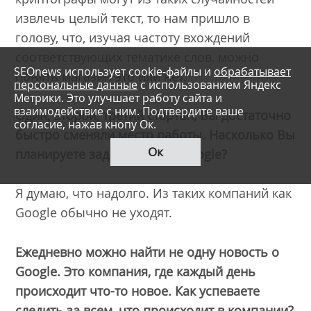
извлечь целый текст, то нам пришло в
голову, что, изучая частоту вхождений
соответствующих тематике слов, можно
SEOnews использует cookie-файлы и
обрабатывает
понять магазин это или нет.
персональные данные
с использованием Яндекс
Метрики. Это улучшает работу сайта и
взаимодействие с ним. Подтвердите ваше
Один, второй, третий стартап, Вы достаточно
согласие, нажав кнопу Ок.
быстро сменяли место работы. Насколько Вы
Ок
планируете задержаться в Google?
Я думаю, что надолго. Из таких компаний как
Google обычно не уходят.
Ежедневно можно найти не одну новость о
Google. Это компания, где каждый день
происходит что-то новое. Как успеваете
следить за всем, что происходит в компании?