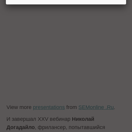
View more
presentations
from
SEMonline .Ru
.
И завершал XXV вебинар
Николай
Догадайло
, фрилансер, попытавшийся