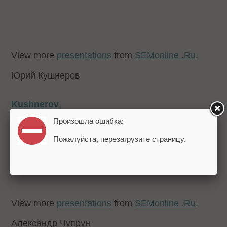
View more
presentations
from
SEMonline .Ru
.
Юрий Кушнеров
Kushnerov
Произошла ошибка:
Пожалуйста, перезагрузите страницу.
View more
presentations
from
SEMonline .Ru
.
Александр Чупрун