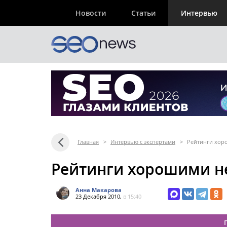
Новости
Статьи
Интервью
Главная
>
Интервью с экспертами
>
Рейтинги хор
Рейтинги хорошими н
Анна Макарова
23 Декабря 2010,
в 15:40