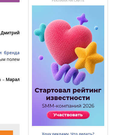
РЕКЛАМА НА САЙТЕ
и
Дмитрий
и бренда
ным полем
а –
Марал
Хочу рекламу. Что делать?