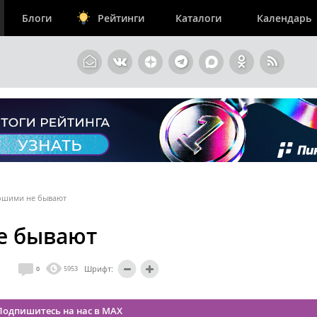
Блоги
Рейтинги
Каталоги
Календарь
ошими не бывают
е бывают
Шрифт:
0
5953
Подпишитесь на нас в MAX