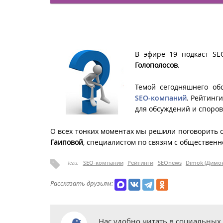
В эфире 19 подкаст S
Голополосов
.
Темой сегодняшнего об
SEO-компаний
. Рейтинг
для обсуждений и споров
О всех тонких моментах мы решили поговорить 
Гаиповой
, специалистом по связям с обществен
Теги:
SEO-компании
Рейтинги
SEOnews
Dimok (Димок
Рассказать друзьям:
Нас удобно читать в социальных 