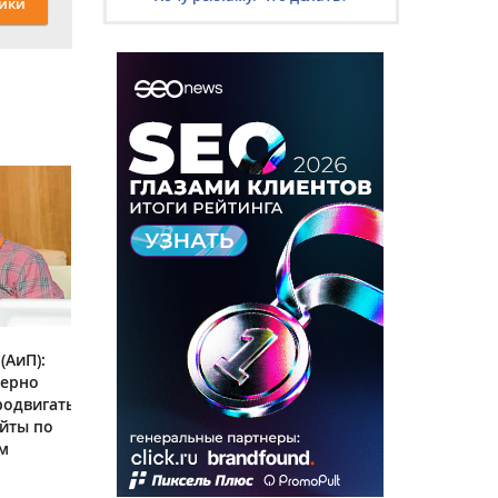
ики
(АиП):
мерно
родвигать
йты по
м