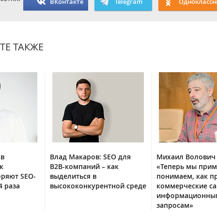
ВКонтакте
Telegram
Одноклассн
ТЕ ТАКЖЕ
ов
Влад Макаров: SEO для
Михаил Волович 
к
B2B-компаний – как
«Теперь мы при
оряют SEO-
выделиться в
понимаем, как п
4 раза
высококонкурентной среде
коммерческие са
информационны
запросам»