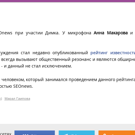
EOnews при участии Димка. У микрофона
Анна Макарова
суждения стал недавно опубликованный
рейтинг известност
и всегда вызывают общественный резонанс и являются обшир
 - и данный не стал исключением.
с человеком, который занимался проведением данного рейтинг
ностью SEOnews.
)
Марал Гаипова
сетях.