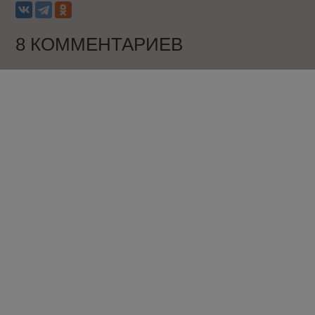
8 КОММЕНТАРИЕВ
Максим
больше года назад
Есть нетривиальная задача, можно ли ее
решить с помощью UA?
Есть три версии главной страницы, при заходе
на сайт пользователю предлагается одна из.
Она закрепляется за пользователем по хешу
ip, поэтому он всегда видит ее. Надо видеть
статистику по каждой версии, отдельных урлов
у версий нет.
Пытаюсь сделать это через пользовательские
параметры и показатели, не работает :(
-
0
+
Ответить