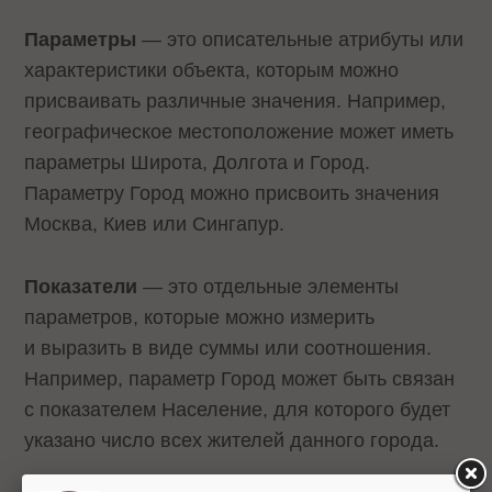
Параметры
— это описательные атрибуты или
характеристики объекта, которым можно
присваивать различные значения. Например,
географическое местоположение может иметь
параметры Широта, Долгота и Город.
Параметру Город можно присвоить значения
Москва, Киев или Сингапур.
Показатели
— это отдельные элементы
параметров, которые можно измерить
и выразить в виде суммы или соотношения.
Например, параметр Город может быть связан
с показателем Население, для которого будет
указано число всех жителей данного города.