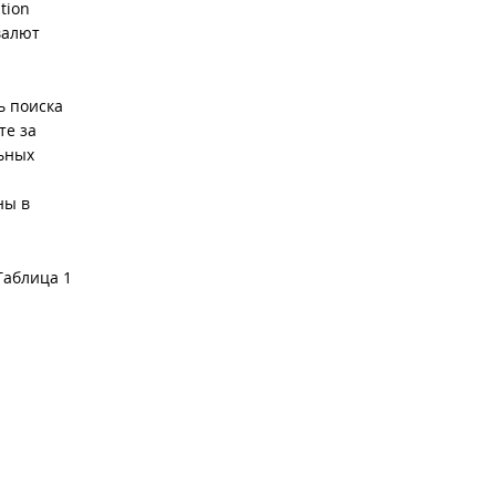
tion
валют
ь поиска
те за
льных
ны в
Таблица 1