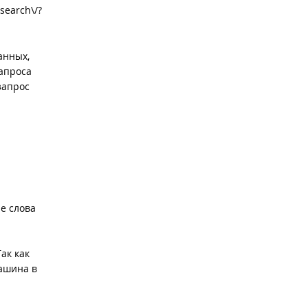
/search\/?
анных,
апроса
запрос
е слова
ак как
ашина в