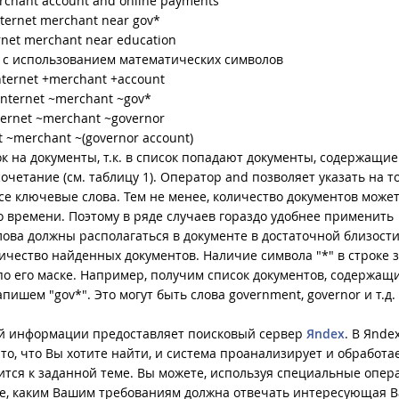
rchant account and online payments
nternet merchant near gov*
rnet merchant near education
с использованием математических символов
nternet +merchant +account
internet ~merchant ~gov*
ternet ~merchant ~governor
t ~merchant ~(governor account)
к на документы, т.к. в список попадают документы, содержащие
очетание (см. таблицу 1). Оператор and позволяет указать на то
е ключевые слова. Тем не менее, количество документов може
о времени. Поэтому в ряде случаев гораздо удобнее применить
лова должны располагаться в документе в достаточной близости
чество найденных документов. Наличие символа "*" в строке 
 по его маске. Например, получим список документов, содержащи
пишем "gov*". Это могут быть слова government, governor и т.д.
ой информации предоставляет поисковый сервер
Яndex
. В Яnde
то, что Вы хотите найти, и система проанализирует и обработа
осится к заданной теме. Вы можете, используя специальные опер
ме, каким Вашим требованиям должна отвечать интересующая В