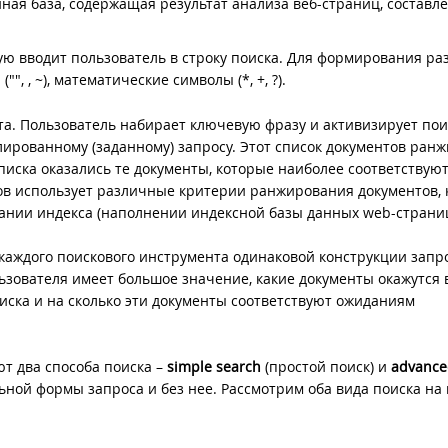
ная база, содержащая результат анализа веб-страниц, составл
рую вводит пользователь в строку поиска. Для формирования р
, , ~), математические символы (*, +, ?).
а. Пользователь набирает ключевую фразу и активизирует пои
ированному (заданному) запросу. Этот список документов ранж
писка оказались те документы, которые наиболее соответствуют
ов использует различные критерии ранжирования документов, 
вании индекса (наполнении индексной базы данных web-страниц
я каждого поискового инструмента одинаковой конструкции запр
ьзователя имеет большое значение, какие документы окажутся 
оиска и на сколько эти документы соответствуют ожиданиям
т два способа поиска –
simple search
(простой поиск) и
advance
ной формы запроса и без нее. Рассмотрим оба вида поиска на