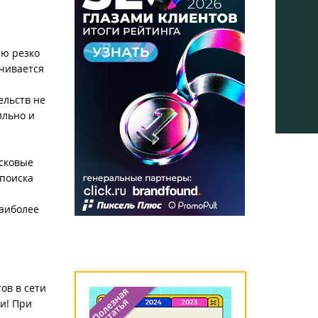
ию резко
ичивается
ельств не
ильно и
сковые
 поиска
наиболее
ов в сети
и! При