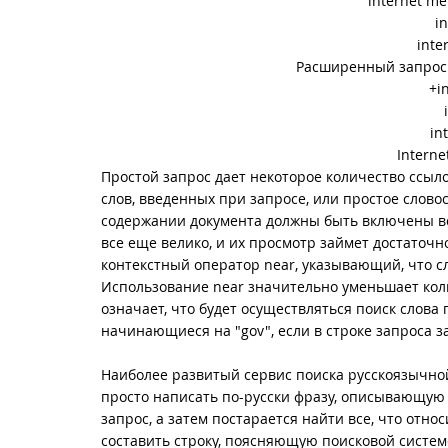
internet me
i
inte
Расширенный запрос 
+i
in
Interne
Простой запрос дает некоторое количество ссыло
слов, введенных при запросе, или простое словос
содержании документа должны быть включены вс
все еще велико, и их просмотр займет достаточн
контекстный оператор near, указывающий, что с
Использование near значительно уменьшает коли
означает, что будет осуществляться поиск слова
начинающиеся на "gov", если в строке запроса за
Наиболее развитый сервис поиска русскоязычн
просто написать по-русски фразу, описывающую 
запрос, а затем постарается найти все, что отн
составить строку, поясняющую поисковой систе