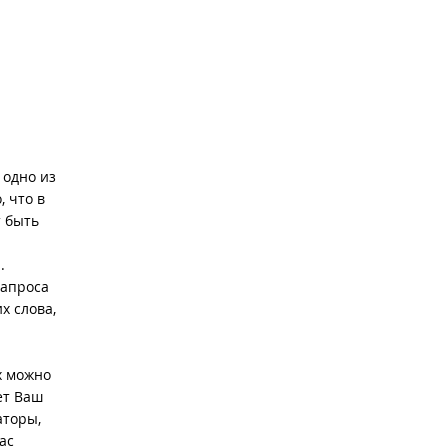
 одно из
, что в
т быть
.
запроса
х слова,
x можно
ет Ваш
аторы,
ас