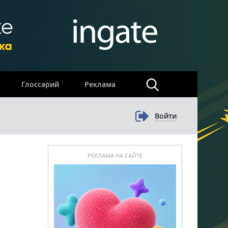
×
Глоссарий
Реклама
Войти
РЕКЛАМА НА САЙТЕ