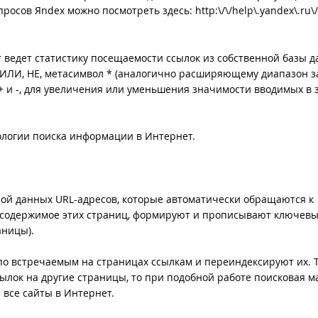
просов Яndex можно посмотреть здесь:
http:\/\/help\.yandex\.ru\
 ведет статистику посещаемости ссылок из собственной базы д
 ИЛИ, НЕ, метасимвол * (аналогично расширяющему диапазон з
 + и -, для увеличения или уменьшения значимости вводимых в 
логии поиска информации в Интернет.
зой данных URL-адресов, которые автоматически обращаются к
 содержимое этих страниц, формируют и прописывают ключевы
аницы).
 по встречаемым на страницах ссылкам и переиндексируют их. Т
лок на другие страницы, то при подобной работе поисковая м
 все сайты в Интернет.