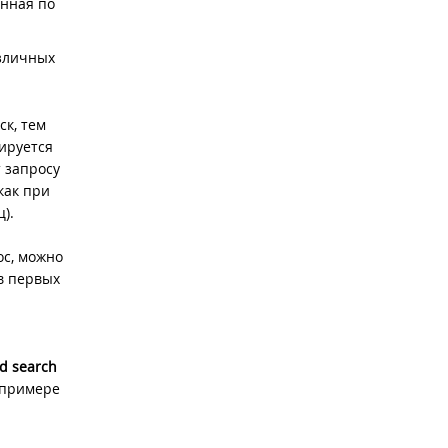
енная по
азличных
ск, тем
ируется
 запросу
как при
).
ос, можно
в первых
d search
 примере