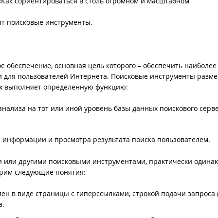
«Как сориентироваться в столь огромном и масштабном
т поисковые инструменты.
е обеспечение, основная цель которого – обеспечить наиболее
 для пользователей Интернета. Поисковые инструменты разм
ых выполняет определенную функцию:
анализа на тот или иной уровень базы данных поискового серв
 информации и просмотра результата поиска пользователем.
и или другими поисковыми инструментами, практически одинак
трим следующие понятия:
ен в виде страницы с гиперссылками, строкой подачи запроса 
а.