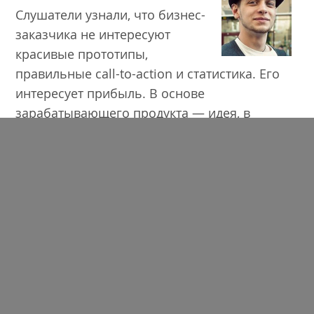
Слушатели узнали, что бизнес-
заказчика не интересуют
красивые прототипы,
правильные call-to-action и статистика. Его
интересует прибыль. В основе
зарабатывающего продукта — идея, в
которой есть потенциал. Если вы думаете,
что ее могут украсть, не беспокойтесь, ваша
идея никому не нужна :) Сосредоточьтесь на
бизнес-модели, которая описывает, как
компания создает, приносит и получает
прибыль.