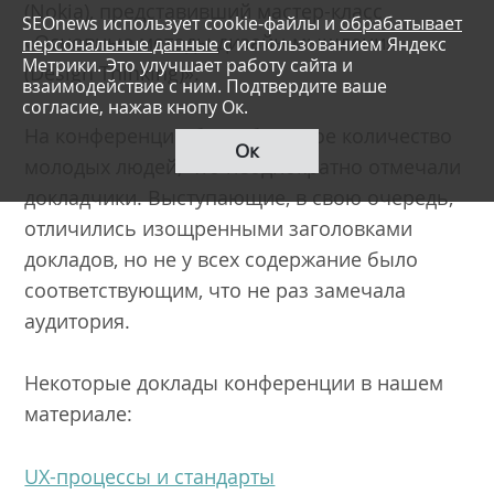
(Nokia), представивший мастер-класс
SEOnews использует cookie-файлы и
обрабатывает
«Основные методы дизайн-мышления
персональные данные
с использованием Яндекс
Метрики. Это улучшает работу сайта и
(Design Thinking)».
взаимодействие с ним. Подтвердите ваше
согласие, нажав кнопу Ок.
На конференции было большое количество
Ок
молодых людей, что неоднократно отмечали
докладчики. Выступающие, в свою очередь,
отличились изощренными заголовками
докладов, но не у всех содержание было
соответствующим, что не раз замечала
аудитория.
Некоторые доклады конференции в нашем
материале:
UX-процессы и стандарты