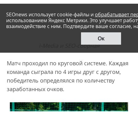
.
s
e
o
n
e
w
i-Media и SEO-сборная
s
.
r
Матч проходил по круговой системе. Каждая
u
команда сыграла по 4 игры друг с другом,
/
победитель определялся по количеству
c
заработанных очков.
o
m
p
a
n
i
e
s