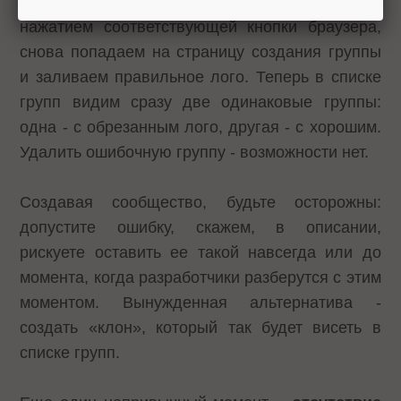
Вернувшись на предыдущую страницу
нажатием соответствующей кнопки браузера,
снова попадаем на страницу создания группы
и заливаем правильное лого. Теперь в списке
групп видим сразу две одинаковые группы:
одна - с обрезанным лого, другая - с хорошим.
Удалить ошибочную группу - возможности нет.
Создавая сообщество, будьте осторожны:
допустите ошибку, скажем, в описании,
рискуете оставить ее такой навсегда или до
момента, когда разработчики разберутся с этим
моментом. Вынужденная альтернатива -
создать «клон», который так будет висеть в
списке групп.