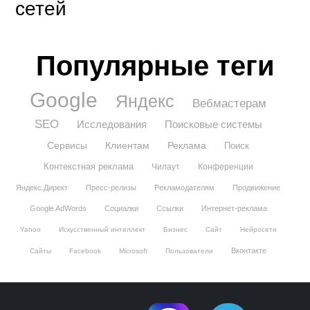
сетей
Популярные теги
Google
Яндекс
Вебмастерам
SEO
Исследования
Поисковые системы
Сервисы
Клиентам
Реклама
Поиск
Контекстная реклама
Чилаут
Конференции
Яндекс.Директ
Пресс-релизы
Рекламодателям
Продвижение
Google AdWords
Социалки
Ссылки
Интернет-реклама
Yahoo
Искусственный интеллект
Бизнес
Сайт
Нейросети
Вконтакте
Сайты
Facebook
Microsoft
Пользователи