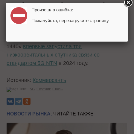
потребует установки большего числа базовых
Произошла ошибка:
станций и может привести к дефициту
Пожалуйста, перезагрузите страницу.
совместимого оборудования.
Напомним, что российская компания «БЮРО
1440»
впервые запустила три
низкоорбитальных спутника связи со
стандартом 5G NTN
в 2024 году.
Источник:
Коммерcантъ
Теги:
5G
Спутник
Связь
НОВОСТИ РЫНКА:
ЧИТАЙТЕ ТАКЖЕ