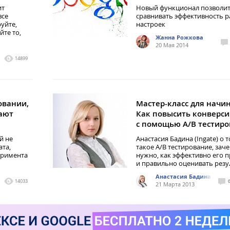
ит
Новый функционал позволи
все
сравнивать эффективность 
уйте,
настроек
йте то,
Жанна Рожкова
20 Мая 2014
14899
овании,
Мастер-класс для начи
ают
Как повысить конверси
с помощью А/В тестиро
й не
Анастасия Бадина (Ingate) о т
ата,
такое А/В тестирование, зач
еримента
нужно, как эффективно его 
и правильно оценивать резу
Анастасия Бадина
14033
21 Марта 2013