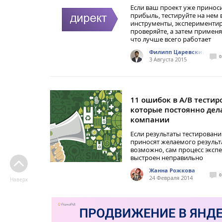
Если ваш проект уже принос
прибыль, тестируйте на нем 
инструменты, экспериментир
проверяйте, а затем применя
что лучше всего работает
Филипп Царевский
0
3 Августа 2015
11 ошибок в A/B тестир
которые постоянно дел
компании
Если результаты тестировани
приносят желаемого результ
возможно, сам процесс эксп
выстроен неправильно
Жанна Рожкова
0
24 Февраля 2014
Наверх