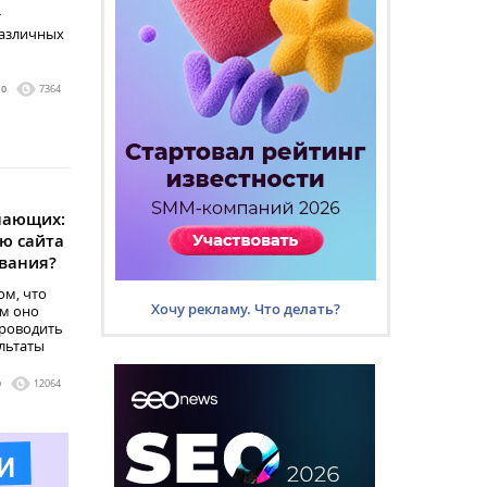
т
различных
0
7364
нающих:
ю сайта
вания?
ом, что
Хочу рекламу. Что делать?
ем оно
проводить
льтаты
0
12064