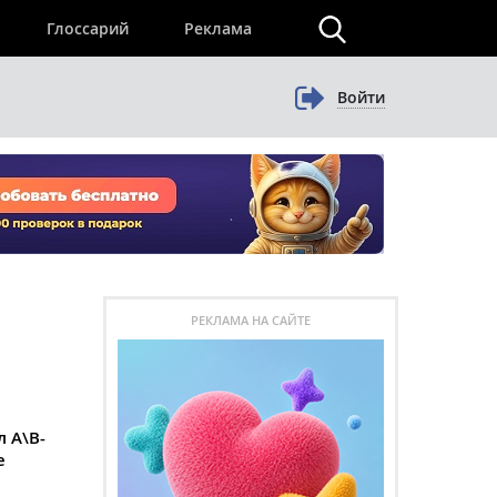
×
Глоссарий
Реклама
Войти
РЕКЛАМА НА САЙТЕ
л А\В-
е