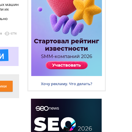
вых машин
ли их
льно
0
6774
Хочу рекламу. Что делать?
ики