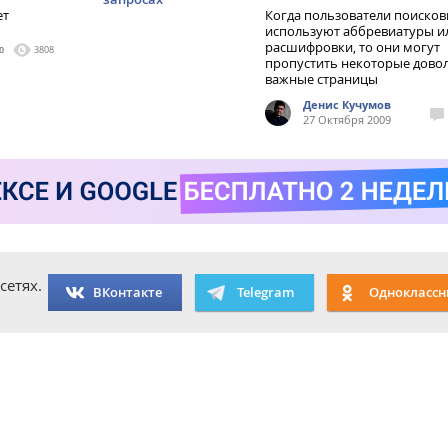
ет
Когда пользователи поиско
используют аббревиатуры и
расшифровки, то они могут
0
3808
пропустить некоторые дово
важные страницы
Денис Кучумов
27 Октября 2009
сетях.
ВКонтакте
Telegram
Одноклассн