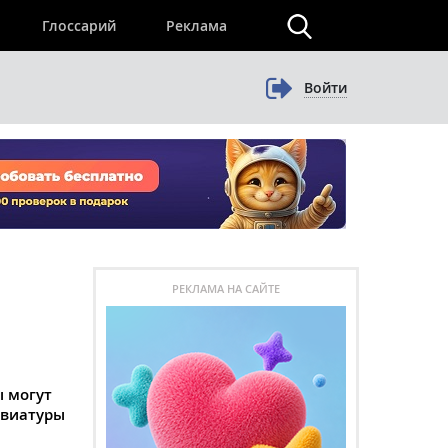
×
Глоссарий
Реклама
Войти
РЕКЛАМА НА САЙТЕ
 могут
евиатуры