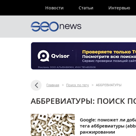
Новости
Статьи
Интервью
Главная
>
Поиск по тегу
>
АББРЕВИАТУРЫ
АББРЕВИАТУРЫ: ПОИСК П
Google: поможет ли до
тега аббревиатуры (abbr
ранжировании