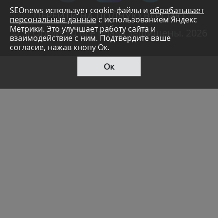
SEOnews использует cookie-файлы и
обрабатывает
ПЕРЕЙТИ НА ПОЛНУЮ ВЕРСИЮ
персональные данные
с использованием Яндекс
Метрики. Это улучшает работу сайта и
© SEOnews.ru Все права защищены. 2026
взаимодействие с ним. Подтвердите ваше
согласие, нажав кнопу Ок.
Ок